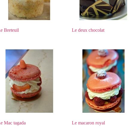
e Breteuil
Le deux chocolat
e Mac tagada
Le macaron royal