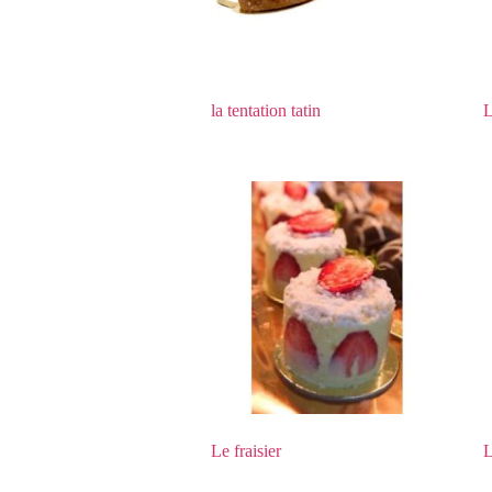
la tentation tatin
L
Le fraisier
L