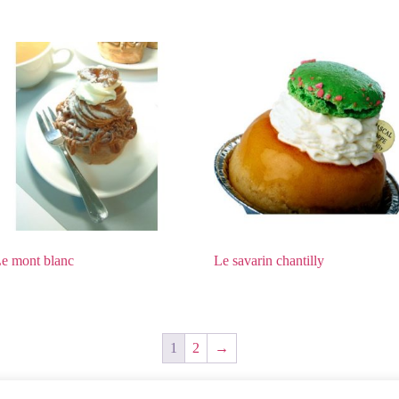
e mont blanc
Le savarin chantilly
1
2
→