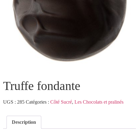
Truffe fondante
UGS :
285
Catégories :
Côté Sucré
,
Les Chocolats et pralinés
Description