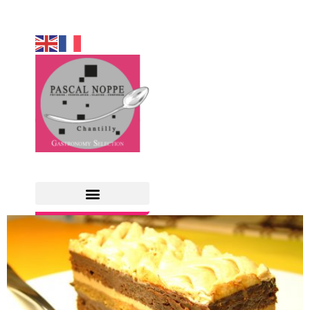
Accueil
/
Côté Sucré
/
Petits Gateaux
/ Opéra café-chocolat
COTÉ SUCRÉ
COTÉ SALÉ