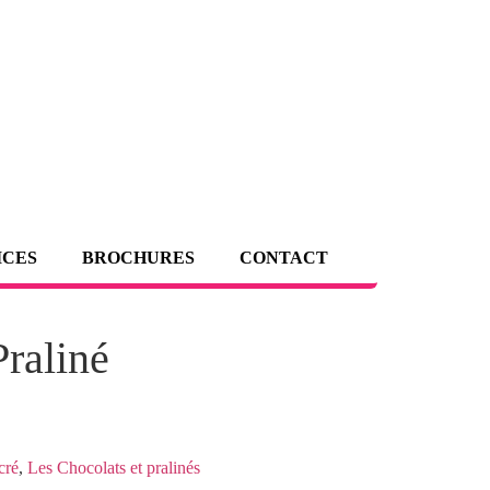
ICES
BROCHURES
CONTACT
raliné
cré
,
Les Chocolats et pralinés