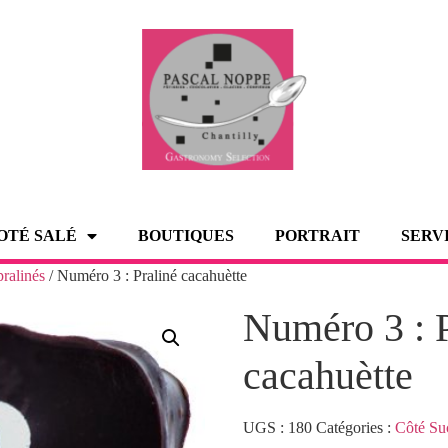
OTÉ SALÉ
BOUTIQUES
PORTRAIT
SERV
pralinés
/ Numéro 3 : Praliné cacahuètte
Numéro 3 : P
cacahuètte
UGS :
180
Catégories :
Côté Su