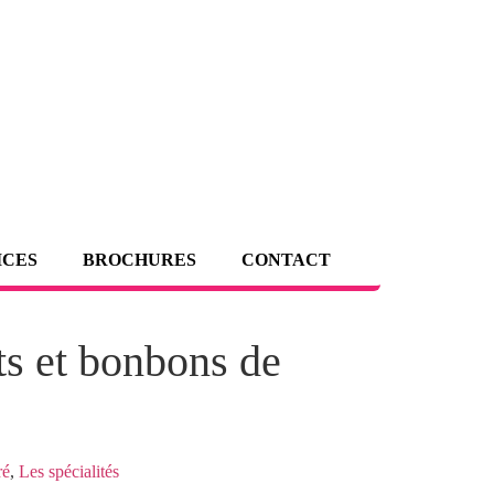
ICES
BROCHURES
CONTACT
its et bonbons de
ré
,
Les spécialités