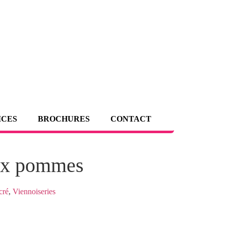
ICES
BROCHURES
CONTACT
ux pommes
cré
,
Viennoiseries